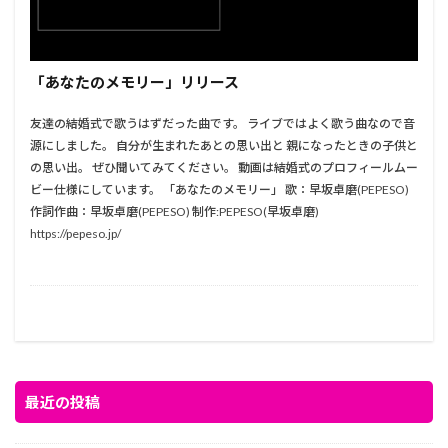
「あなたのメモリー」リリース
友達の結婚式で歌うはずだった曲です。 ライブではよく歌う曲なので音
源にしました。 自分が生まれたあとの思い出と 親になったときの子供と
の思い出。 ぜひ聞いてみてください。 動画は結婚式のプロフィールムー
ビー仕様にしています。 「あなたのメモリー」 歌：早坂卓磨(PEPESO)
作詞作曲：早坂卓磨(PEPESO) 制作:PEPESO(早坂卓磨)
https://pepeso.jp/
最近の投稿