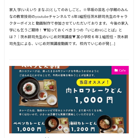
家入 学(いえいり まなぶ)としてのおしごと。※早坂の芸名 小学館のみん
なの教育技術のyoutubeチャンネルで 6年1組担任茨木耕司先生のキャラ
クターボイスと 動画制作で参加させていただいております。 今後の家入
学にも乞うご期待！ ▼知っておくべき３つの「いじめNGことば」と
は？｜茨木耕司先生のいじめ対策講座▼ 某小学校６年１組担任・茨木耕
司先生による、いじめ対策講座動画です。 校内でいじめが発 […]
Cafe