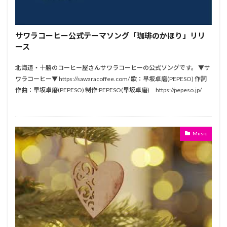
サワラコーヒー公式テーマソング「珈琲のかほり」リリ
ース
北海道・十勝のコーヒー屋さんサワラコーヒーの公式ソングです。 ▼サ
ワラコーヒー▼ https://sawaracoffee.com/ 歌：早坂卓磨(PEPESO) 作詞
作曲：早坂卓磨(PEPESO) 制作:PEPESO(早坂卓磨) https://pepeso.jp/
Music