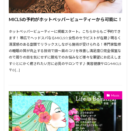
MICLSの予約がホットペッパービューティーから可能に！
ホットペッパービューティーに掲載スタート。こちらからもご予約でき
ます！ 帯広でヘッドスパならMICLS☆女性のセラピストが在籍♪明るく
清潔感のある空間でリラックスしながら施術が受けられる！専門家監修
の睡眠の質が向上する技術で頭～肩のコリを改善し満足度◎完全個室な
ので周りの目を気にせずに脱毛でのお悩みなど様々な要望にお応えしま
す☆とにかく癒されたい方に必見のサロンです♪ 美容健康サロンMICLS
〒0 […]
Music