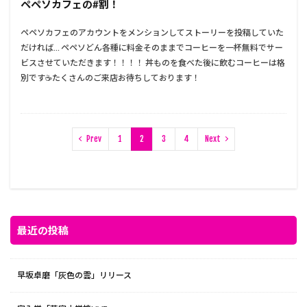
ペペソカフェの#割！
ペペソカフェのアカウントをメンションしてストーリーを投稿していた
だければ… ペペソどん各種に料金そのままでコーヒーを一杯無料でサー
ビスさせていただきます！！！！ 丼ものを食べた後に飲むコーヒーは格
別です☕️たくさんのご来店お待ちしております！
Prev
1
2
3
4
Next
最近の投稿
早坂卓磨「灰色の雲」リリース