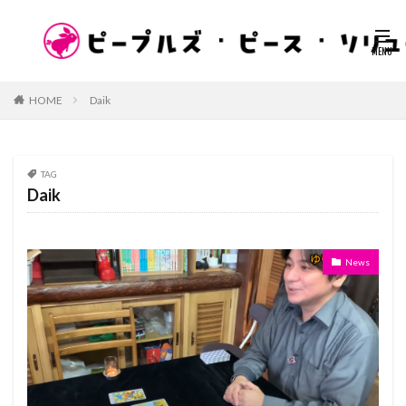
HOME
Daik
TAG
Daik
News