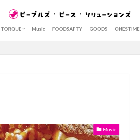
AYASAKA TAKUMA)
IRI MANABU)/学校教育うたの
PEPESOCAFE
TORQUE
Music
FOODSAFTY
GOODS
ONESTIME
AYASAKA TAKUMA)
IRI MANABU)/学校教育うたの
PEPESOCAFE
Movie