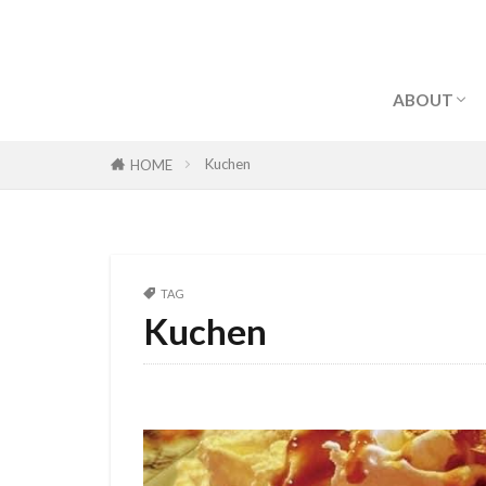
早坂 卓磨(H
家入 学(IE
おぢさん
ABOUT
早坂 卓磨(H
家入 学(IE
Kuchen
HOME
おぢさん
TAG
Kuchen