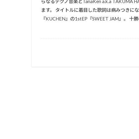
らなるテクノ音楽とTanaKen a.k.a TAK
ます。 タイトルに着目した歌詞は病みつきになるはずで
『KUCHEN』の1stEP『SWEET JAM』。 十勝