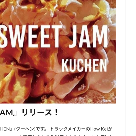
T JAM』リリース！
N』(クーヘン)です。 トラックメイカーのHow Keiか