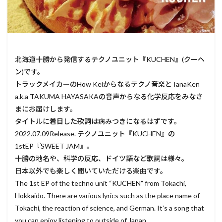
北海道十勝から発信するテクノユニット『KUCHEN』(クーヘ
ン)です。
トラックメイカーのHow Keiからなるテクノ音楽とTanaKen
a.k.a TAKUMA HAYASAKAの音声からなる化学反応をみなさ
まにお届けします。
タイトルに着目した歌詞は病みつきになるはずです。
2022.07.09Release. テクノユニット『KUCHEN』の
1stEP『SWEET JAM』。
十勝の地名や、科学の反応、ドイツ語など歌詞は様々。
日本以外でも楽しく聞いていただける楽曲です。
The 1st EP of the techno unit “KUCHEN” from Tokachi,
Hokkaido. There are various lyrics such as the place name of
Tokachi, the reaction of science, and German. It’s a song that
you can enjoy listening to outside of Japan.