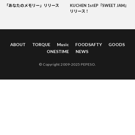
「あなたのメモリー」リリース
KUCHEN 1stEP『SWEET JAM』
リリース！
ABOUT
TORQUE
Music
FOODSAFTY
GOODS
ONESTIME
NEWS
© Copyright 2009-2025 PEPESO.