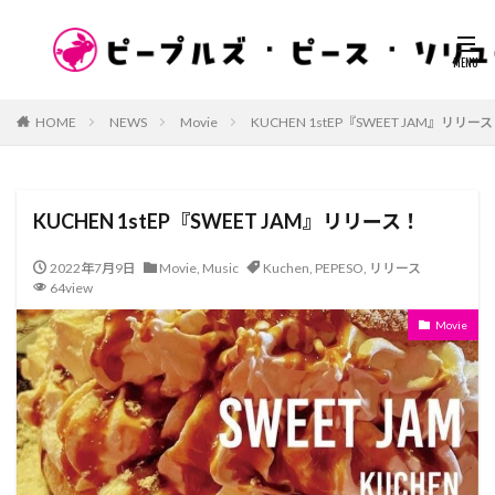
HOME
NEWS
Movie
KUCHEN 1stEP『SWEET JAM』リリー
KUCHEN 1stEP『SWEET JAM』リリース！
2022年7月9日
Movie
,
Music
Kuchen
,
PEPESO
,
リリース
64view
Movie